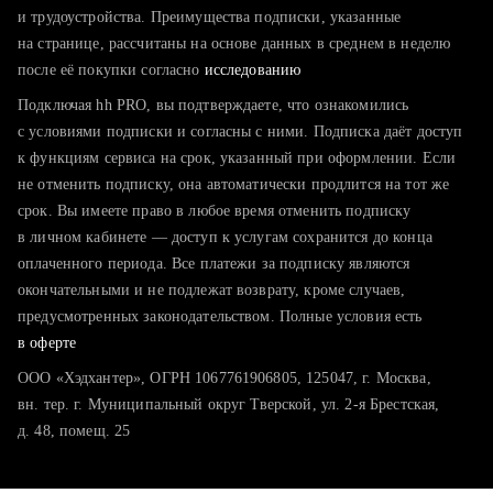
тратите много времени на поиск и вручную поднимаете
и трудоустройства. Преимущества подписки, указанные
резюме
на странице, рассчитаны на основе данных в среднем в неделю
после её покупки согласно
хотите сравнить себя с конкурентами и оценить шансы
исследованию
Подключая hh PRO, вы подтверждаете, что ознакомились
с условиями подписки и согласны с ними. Подписка даёт доступ
к функциям сервиса на срок, указанный при оформлении. Если
не отменить подписку, она автоматически продлится на тот же
срок. Вы имеете право в любое время отменить подписку
в личном кабинете — доступ к услугам сохранится до конца
оплаченного периода. Все платежи за подписку являются
окончательными и не подлежат возврату, кроме случаев,
предусмотренных законодательством. Полные условия есть
в оферте
ООО «Хэдхантер», ОГРН 1067761906805, 125047, г. Москва,
вн. тер. г. Муниципальный округ Тверской, ул. 2-я Брестская,
д. 48, помещ. 25