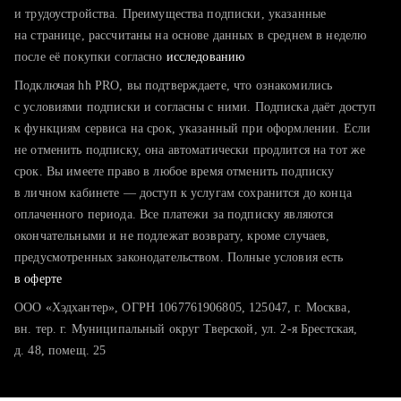
тратите много времени на поиск и вручную поднимаете
и трудоустройства. Преимущества подписки, указанные
резюме
на странице, рассчитаны на основе данных в среднем в неделю
после её покупки согласно
хотите сравнить себя с конкурентами и оценить шансы
исследованию
Подключая hh PRO, вы подтверждаете, что ознакомились
с условиями подписки и согласны с ними. Подписка даёт доступ
к функциям сервиса на срок, указанный при оформлении. Если
не отменить подписку, она автоматически продлится на тот же
срок. Вы имеете право в любое время отменить подписку
в личном кабинете — доступ к услугам сохранится до конца
оплаченного периода. Все платежи за подписку являются
окончательными и не подлежат возврату, кроме случаев,
предусмотренных законодательством. Полные условия есть
в оферте
ООО «Хэдхантер», ОГРН 1067761906805, 125047, г. Москва,
вн. тер. г. Муниципальный округ Тверской, ул. 2-я Брестская,
д. 48, помещ. 25