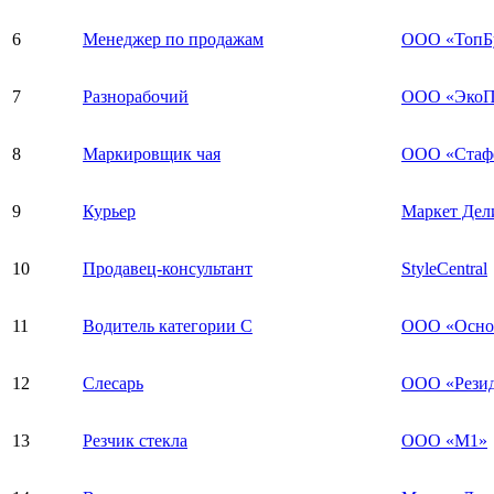
6
Менеджер по продажам
ООО «ТопБу
7
Разнорабочий
ООО «ЭкоП
8
Маркировщик чая
ООО «Стаф
9
Курьер
Маркет Дел
10
Продавец-консультант
StyleCentral
11
Водитель категории С
ООО «Основ
12
Слесарь
ООО «Рези
13
Резчик стекла
ООО «М1»