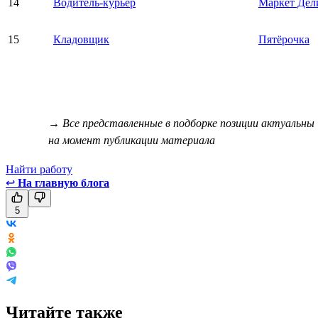
14
Водитель-курьер
Маркет Дел
15
Кладовщик
Пятёрочка
→ Все представленные в подборке позиции актуальны
на момент публикации материала
Найти работу
↩
На главную блога
5
Читайте также