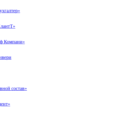
хгалтер»
лантТ»
ф Компани»
ивери
ной состав»
дент»