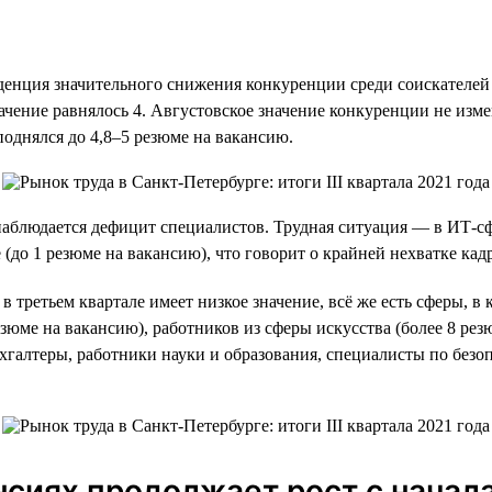
нденция значительного снижения конкуренции среди соискателей з
ачение равнялось 4. Августовское значение конкуренции не изме
 поднялся до 4,8–5 резюме на вакансию.
аблюдается дефицит специалистов. Трудная ситуация — в ИТ-сфе
 (до 1 резюме на вакансию), что говорит о крайней нехватке кад
в третьем квартале имеет низкое значение, всё же есть сферы, 
зюме на вакансию), работников из сферы искусства (более 8 рез
галтеры, работники науки и образования, специалисты по безоп
нсиях продолжает рост с начала