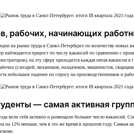
ов, рабочих, начинающих работ
иции на рынке труда в Санкт-Петербурге по количеству новых в
фер наблюдается прирост по числу вакансий по сравнению с про
страторов), на эту сферу приходится каждая пятая вакансия в гор
абочих (слесарей, механиков, наладчиков, машинистов, сварщик
м есть небольшое падение по спросу на производственников и ра
денты — самая активная групп
года вели себя активно и размещали большее число вакансий. Со
ыла на 12% меньше, чем в это же время в прошлом году. Самым ак
резюме.