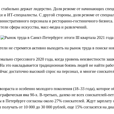
ы стабильно держат лидерство. Доля резюме от начинающих спе
ки и ИТ-специалисты. С другой стороны, доля резюме от специ
министративного персонала и ресторанно-гостиничного бизнеса. 
тели сферы искусства, масс-медиа и развлечений.
тели не стремятся активно выходить на рынок труда в поиске но
мально стрессового 2020 года, когда уровень неизвестности зашк
На это накладывается традиционная боязнь людей не найти работу
сейчас достаточно высокий спрос на персонал, и многие соискат
озраста и особенно молодого поколения (18–33 года), которое о
мографическая яма 90-х. В-третьих, далеко не всех соискателей-
ы в Петербурге согласны около 27% соискателей. Ждут зарплату 
 получать от 10 000 до 30 000 рублей, еще 15% согласятся на диа