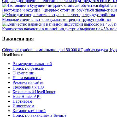
Сфера судостроения в России: с начала года требуется более 10
Настоящее и будущее «цифры»: стоит ли обучаться digital-спец
Молодые специалисты: актуальные тренды трудоустройства
Количество вакансий в пивной индустрии выросло на 45% по 
Вакансии дня
Сборщик грибов шампиньонов
до
150 000
₽
Грибная радуга, Кур
HeadHunter
Размещение вакансий
Поиск по резюме
О компании
Наши вакансии
Реклама на сайте
Требования к ПО
Безопасный HeadHunter
HeadHunter API
Партнерам
Инвесторам
Каталог компаний
Поиск по вакансиям в Белице