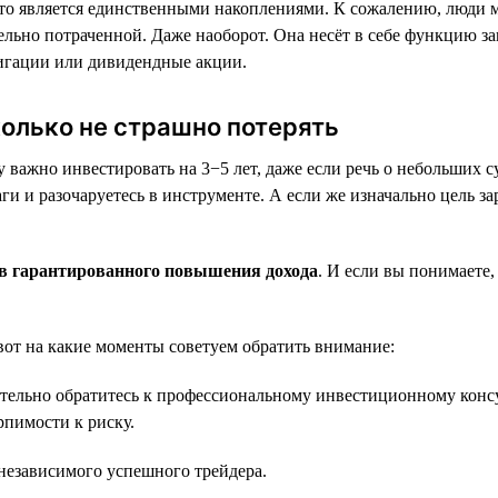
 то является единственными накоплениями. К сожалению, люди м
ельно потраченной. Даже наоборот. Она несёт в себе функцию 
игации или дивидендные акции.
колько не страшно потерять
важно инвестировать на 3−5 лет, даже если речь о небольших су
и и разочаруетесь в инструменте. А если же изначально цель за
ов гарантированного повышения дохода
. И если вы понимаете,
вот на какие моменты советуем обратить внимание:
язательно обратитесь к профессиональному инвестиционному кон
рпимости к риску.
 независимого успешного трейдера.