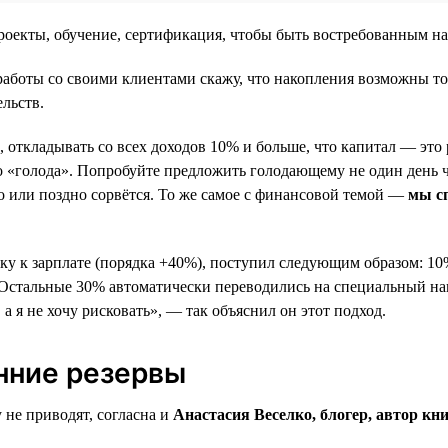
 проекты, обучение, сертификация, чтобы быть востребованным н
аботы со своими клиентами скажу, что накопления возможны то
льств.
 откладывать со всех доходов 10% и больше, что капитал — это р
 «голода». Попробуйте предложить голодающему не один день чел
 или поздно сорвётся. То же самое с финансовой темой —
мы сп
 к зарплате (порядка +40%), поступил следующим образом: 10%
. Остальные 30% автоматически переводились на специальный на
а я не хочу рисковать», — так объяснил он этот подход.
нние резервы
 не приводят, согласна и
Анастасия Веселко, блогер, автор кн