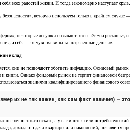
себя всех радостей жизни. И тогда закономерно наступает срыв,
безопасности», которую используем только в крайнем случае — 
ером», некоторые девушки называют этот счёт «на роскошь», и к
ения, а себя — от чувства вины за потраченные деньги».
кий вклад
.
еняется, они не позволяютт обогнать инфляцию. Фондовый рынок 
ы и книги. Однако фондовый рынок не терпит финансовой безгр
воспользоваться знаниями квалифицированного финансового сове
азмер их не так важен, как сам факт наличия) — э
ужно срочно что-то искать, а у вас ипотека или потребительски
клада, дохода от сдачи квартиры или накоплений, появляется пр