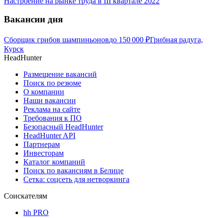
Настроение на рынке труда в III квартале 2022
Вакансии дня
Сборщик грибов шампиньонов
до
150 000
₽
Грибная радуга,
Курск
HeadHunter
Размещение вакансий
Поиск по резюме
О компании
Наши вакансии
Реклама на сайте
Требования к ПО
Безопасный HeadHunter
HeadHunter API
Партнерам
Инвесторам
Каталог компаний
Поиск по вакансиям в Белице
Сетка: соцсеть для нетворкинга
Соискателям
hh PRO