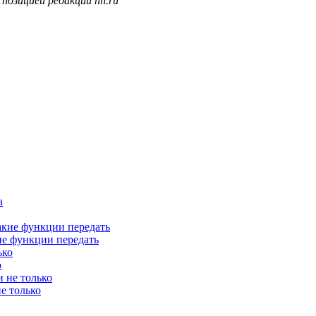
позицией редакции hh.ru
ие функции передать
о
е только