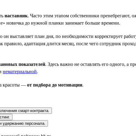
ыть
наставник
. Часто этим этапом собственники пренебрегают, о
ие» новичка до нужной планки занимает больше времени.
 он выставляет план дня, по необходимости корректирует работ
ак правило, адаптация длится месяц, после чего сотрудник прох
лановых показателей
. Здесь важно не оставлять его одного, а 
 и
нематериальной
.
на красоты —
от подбора до мотивации
.
ключения смарт-контракта.
стинг.
 и удержанию персонала.