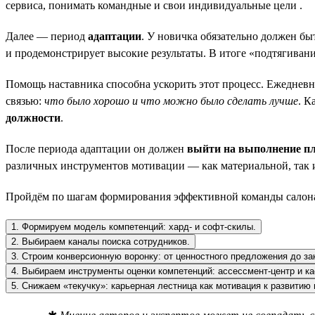
сервиса, понимать командные и свои индивидуальные цели .
Далее — период
адаптации
. У новичка обязательно должен б
и продемонстрирует высокие результаты. В итоге «подтягиван
Помощь наставника способна ускорить этот процесс. Ежедневно
связью:
что было хорошо и что можно было сделать лучше
. К
должности
.
После периода адаптации он должен
выйти на выполнение п
различных инструментов мотивации — как материальной, так
Пройдём по шагам формирования эффективной команды сало
1. Формируем модель компетенций: хард- и софт-скилы.
2. Выбираем каналы поиска сотрудников.
3. Строим конверсионную воронку: от ценностного предложения до за
4. Выбираем инструменты оценки компетенций: ассессмент-центр и ка
5. Снижаем «текучку»: карьерная лестница как мотивация к развитию