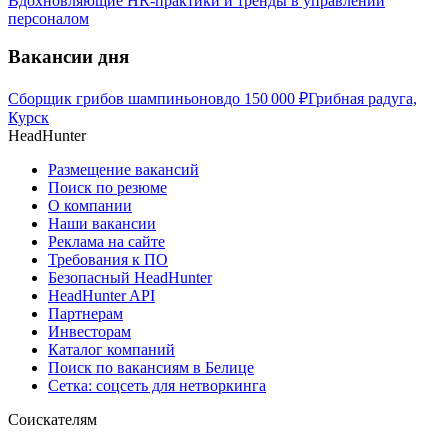
Вдохновляющие HR-практики и тренды в управлении
персоналом
Вакансии дня
Сборщик грибов шампиньонов
до
150 000
₽
Грибная радуга,
Курск
HeadHunter
Размещение вакансий
Поиск по резюме
О компании
Наши вакансии
Реклама на сайте
Требования к ПО
Безопасный HeadHunter
HeadHunter API
Партнерам
Инвесторам
Каталог компаний
Поиск по вакансиям в Белице
Сетка: соцсеть для нетворкинга
Соискателям