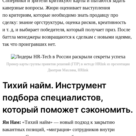
Соперники и зрители критикуют карты и пытаются задать
каверзные вопросы. Жюри оценивает выступления
по критериям, которые необходимо знать продавцу про
сделку: знание оргструктуры, оценка рисков, креативность
и т. д, и выбирает победителя, который получает приз. После
баттла менеджеры возвращаются к сделкам с новыми идеями,
так что проигравших нет.
Пример карты группы принятия решений (ГПР) в методе HRlink из презентации
Дмитрия Махлина, HRlink
Тихий найм. Инструмент
подбора специалистов,
который поможет сэкономить.
Ян Нам:
«Тихий найм» — новый подход к закрытию
вакантных позиций, «миграция» сотрудников внутри