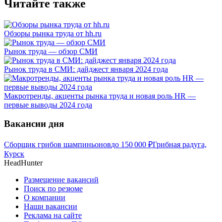
Читайте также
Обзоры рынка труда от hh.ru
Рынок труда — обзор СМИ
Рынок труда в СМИ: дайджест января 2024 года
Макротренды, акценты рынка труда и новая роль HR —
первые выводы 2024 года
Вакансии дня
Сборщик грибов шампиньонов
до
150 000
₽
Грибная радуга,
Курск
HeadHunter
Размещение вакансий
Поиск по резюме
О компании
Наши вакансии
Реклама на сайте