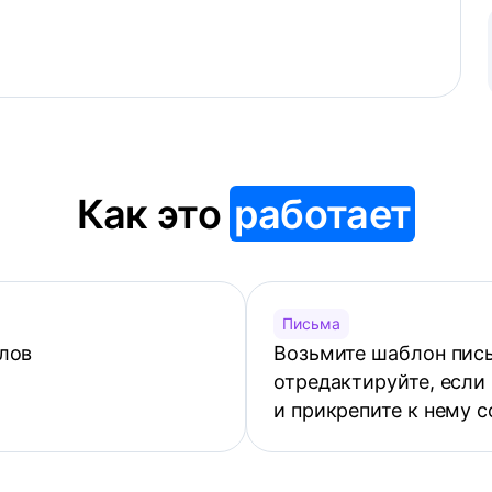
Как это
работает
Письма
лов
Возьмите шаблон пись
отредактируйте, если
и прикрепите к нему 