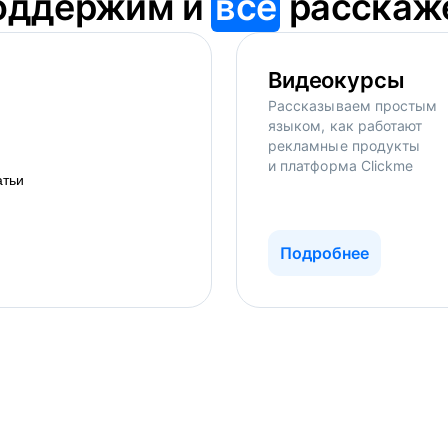
оддержим и
всё
расскаж
Видеокурсы
Рассказываем простым
языком, как работают
рекламные продукты
и платформа Clickme
Подробнее