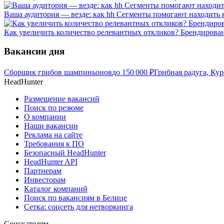
Ваша аудитория — везде: как hh Сегменты помогают находить 
Как увеличить количество релевантных откликов? Брендирова
Вакансии дня
Сборщик грибов шампиньонов
до
150 000
₽
Грибная радуга, Кур
HeadHunter
Размещение вакансий
Поиск по резюме
О компании
Наши вакансии
Реклама на сайте
Требования к ПО
Безопасный HeadHunter
HeadHunter API
Партнерам
Инвесторам
Каталог компаний
Поиск по вакансиям в Белице
Сетка: соцсеть для нетворкинга
Соискателям