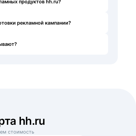
ламных продуктов hh.ru?
готовки рекламной кампании?
ывают?
рта hh.ru
аем стоимость