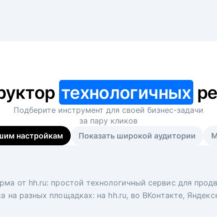
руктор
технологичных
ре
Подберите инструмент для своей
бизнес-задачи
за пару кликов
шим настройкам
Показать широкой аудитории
М
я
 рекрутер
рма от hh.ru: простой технологичный сервис для прод
 для вакансий на главной странице hh.ru. Увеличивает
под ключ. Решите, сколько кандидатов и когда вам нуж
а на разных площадках: на hh.ru, во ВКонтакте, Яндек
ологи, рекрутеры и проектные менеджеры hh.ru с цел
тов