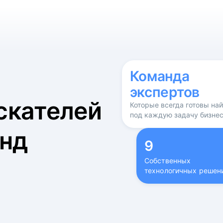
б
Команда
экспертов
скателей
Которые всегда готовы на
под каждую задачу бизне
нд
9
Собственных
технологичных решен