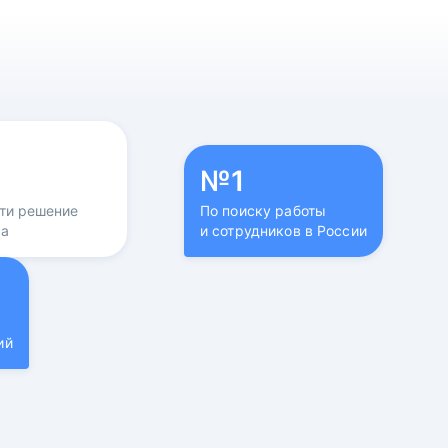
№1
йти решение
По поиску работы
са
и сотрудников в России
ий