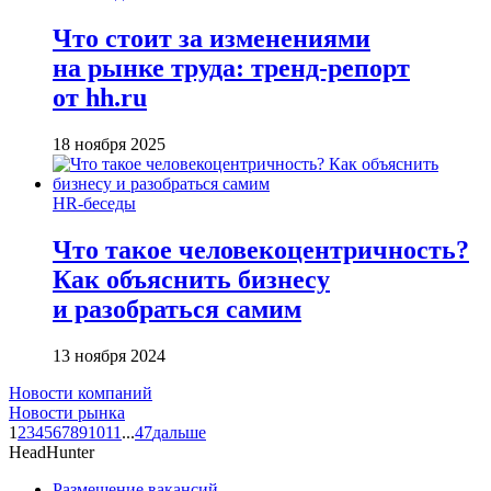
Что стоит за изменениями
на рынке труда: тренд-репорт
от hh.ru
18 ноября 2025
HR-беседы
Что такое человеко­центричность?
Как объяснить бизнесу
и разобраться самим
13 ноября 2024
Новости компаний
Новости рынка
1
2
3
4
5
6
7
8
9
10
11
...
47
дальше
HeadHunter
Размещение вакансий