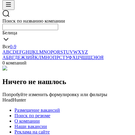
Поиск по названию компании
Белица
Все
0-9
A
B
C
D
E
F
G
H
I
J
K
L
M
N
O
P
Q
R
S
T
U
V
W
X
Y
Z
А
Б
В
Г
Д
Е
Ж
З
И
Й
К
Л
М
Н
О
П
Р
С
Т
У
Ф
Х
Ц
Ч
Ш
Щ
Э
Ю
Я
0 компаний
Ничего не нашлось
Попробуйте изменить формулировку или фильтры
HeadHunter
Размещение вакансий
Поиск по резюме
О компании
Наши вакансии
Реклама на сайте