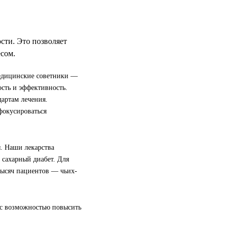
ти. Это позволяет
сом.
едицинские советники —
сть и эффективность.
артам лечения.
фокусироваться
. Наши лекарства
 сахарный диабет. Для
тысяч пациентов — чьих-
с возможностью повысить