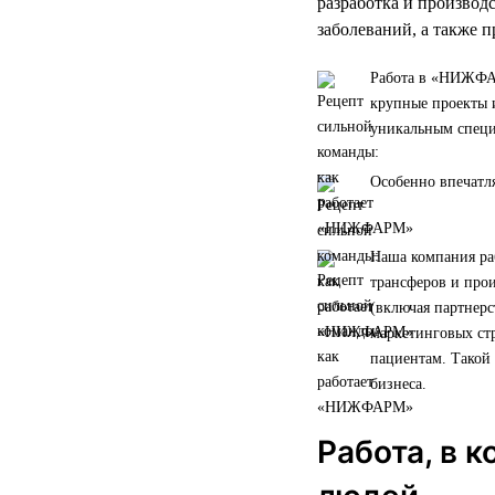
разработка и производ
заболеваний, а также 
Работа в «НИЖФАР
крупные проекты и
уникальным специ
Особенно впечатля
Наша компания раб
трансферов и про
(включая партнерс
маркетинговых стр
пациентам. Такой
бизнеса.
Работа, в 