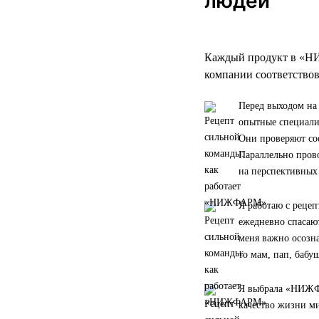
людей
Каждый продукт в «НИ
компании соответствов
Перед выходом на
опытные специали
Они проверяют со
Параллельно прово
на перспективных
Я работаю с реце
ежедневно спасаю
меня важно осозна
то мам, пап, бабу
Я выбрала «НИЖФА
качество жизни ми