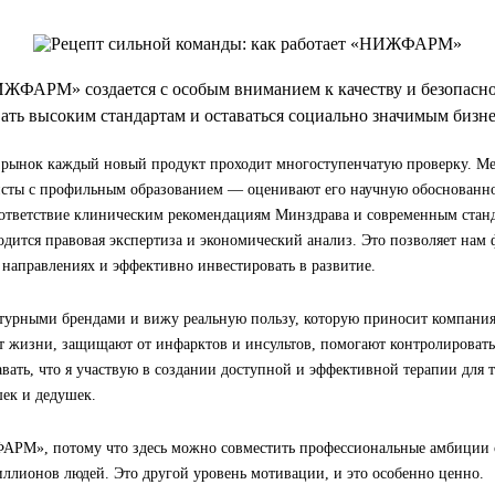
ЖФАРМ» создается с особым вниманием к качеству и безопаснос
ать высоким стандартам и оставаться социально значимым бизне
 рынок каждый новый продукт проходит многоступенчатую проверку. М
сты с профильным образованием — оценивают его научную обоснованно
ответствие клиническим рекомендациям Минздрава и современным станд
дится правовая экспертиза и экономический анализ. Это позволяет нам 
 направлениях и эффективно инвестировать в развитие.
птурными брендами и вижу реальную пользу, которую приносит компания
т жизни, защищают от инфарктов и инсультов, помогают контролировать
вать, что я участвую в создании доступной и эффективной терапии для 
шек и дедушек.
РМ», потому что здесь можно совместить профессиональные амбиции 
ллионов людей. Это другой уровень мотивации, и это особенно ценно.