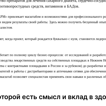
ство препаратов для лечения сахарного диабета, сердечно-сосуд
противопростудных средств, витаминов и БАДов.
М» привлекает масштабом и возможностями для профессионального ро
 видим результаты своей работы. Здесь можно получить бесценный опыт
алистом.
ет, когда проект, который рождается буквально с нуля, становится лидер
отает по полному циклу бизнес-процессов: от исследований и разработ
изводства лекарственных средств на собственных площадках в Нижнем Н
тва с контрактными площадками в России и за рубежом) до разработки 
атегий и работы с дистрибьюторами и аптечными сетями для обеспечени
 масштаб позволяет специалистам применять свои навыки в различных о
которой есть смысл и вклад в зд