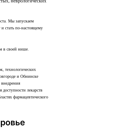
истых, неврологических
ста. Мы запускаем
 и стать по-настоящему
ом в своей нише.
ок, технологических
овгороде и Обнинске
и внедрения
я доступности лекарств
бластях фармацевтического
оровье