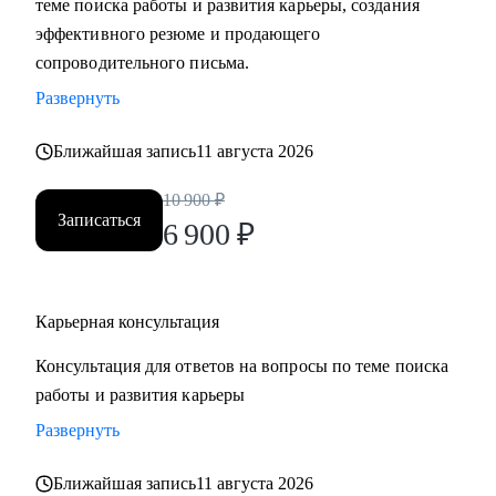
теме поиска работы и развития карьеры, создания
• Составить «продающее» резюме (самостоятельно
эффективного резюме и продающего
пропишу все блоки)
сопроводительного письма.
• Подготовиться к прохождению собеседований любого
Развернуть
формата
• Выбрать между несколькими предложениями о работе и
Ближайшая запись
11 августа 2026
др.
10 900
₽
Записаться
Кому могу помочь:
6 900
₽
Руководителям и специалистам из сфер производства, с/х,
строительства, торговли, услуг, медицины, онлайн-
сервисов и из госструктур по функциям:
Карьерная консультация
• Топ-менеджмент и управление проектами
Консультация для ответов на вопросы по теме поиска
• Административный блок (финансы, юриспруденция, HR,
работы и развития карьеры
ОТиТБ, СБ, ПТО, АХО, GR, секретариат, сметно-
договорная работа)
Развернуть
• Коммерческий блок и логистика, ВЭД
Ближайшая запись
11 августа 2026
• Производственно-технический блок, строительство