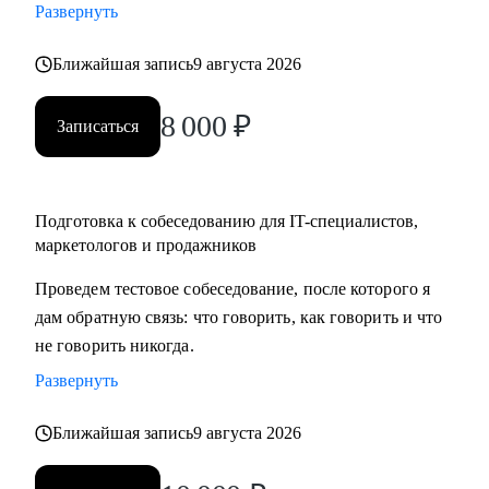
Развернуть
карьеры, если текущая уже не драйвит
• Как перейти в направление project менеджмента, строить
Ближайшая запись
9 августа 2026
свой карьерный трек
8 000
₽
Записаться
Кому могу помочь:
• Специалистам в сфере маркетинга, IT, продаж
Подготовка к собеседованию для IT-специалистов,
маркетологов и продажников
Проведем тестовое собеседование, после которого я
дам обратную связь: что говорить, как говорить и что
не говорить никогда.
Развернуть
Ближайшая запись
9 августа 2026