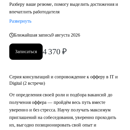
Разберу ваше резюме, помогу выделить достижения и
резюме, знаю, как подготовить к переходу в IT и Digital
впечатлить работодателя
или управленческую роль;
Развернуть
• Жил 2 года в Финляндии, вернулся в Россию; владею
английским, помогаю строить карьеру за рубежом.
Ближайшая запись
9 августа 2026
С чем помогу:
4 370
₽
Записаться
• Составить по-настоящему эффективное резюме;
• Подготовиться к интервью;
• Начать карьеру или сменить профессию — даже без
опыта;
Серия консультаций и сопровождение к офферу в IT и
• Узнать, как попасть в ТОП компанию и расти в ней;
Digital (2 встречи)
• Составить индивидуальный план развития;
От определения своей роли и подбора вакансий до
• Узнать, как договариваться о повышении зарплаты;
получения оффера — пройдём весь путь вместе
• Начать управлять процессами, проектами и
уверенно и без стресса. Научу получать максимум
сотрудниками.
приглашений на собеседования, уверенно проходить
их, выгодно позиционировать свой опыт и
Кому могу помочь: