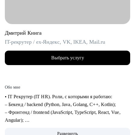
Дмитрий Книга
IT-рекрутер / ex-Яндекс, VK, IKEA, Mail.ru
Выбрать услугу
Обо мне
• IT Рекрутер (IT HR). Роли, с которыми я работаю:
– Бекенд / backend (Python, Java, Golang, C++, Kotlin);
– Фронтенд / frontend (JavaScript, TypeScript, React, Vue,
Angular);
– Фуллстек / fullstack (React, Node.js, Python, PostgreSQL,
Развернуть