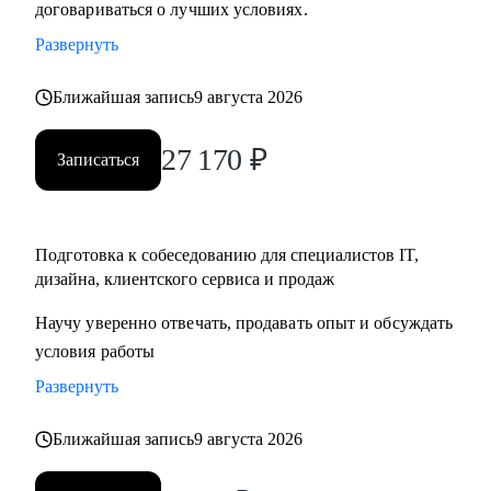
договариваться о лучших условиях.
• Тем, кто хочет начать карьеру в IT и Digital или
Развернуть
клиентском сервисе и продажах;
• Тем, у кого уже есть опыт, но кто хочет быстро расти в IT
Ближайшая запись
9 августа 2026
и Digital или клиентском сервисе и продажах;
27 170
₽
Записаться
Подготовка к собеседованию для специалистов IT,
дизайна, клиентского сервиса и продаж
Научу уверенно отвечать, продавать опыт и обсуждать
условия работы
Развернуть
Ближайшая запись
9 августа 2026