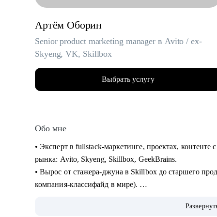
Артём Оборин
Senior product marketing manager в Avito / ex-
Skyeng, VK, Skillbox
Выбрать услугу
Обо мне
• Эксперт в fullstack-маркетинге, проектах, контент
рынка: Avito, Skyeng, Skillbox, GeekBrains.
• Вырос от стажера-джуна в Skillbox до старшего про
компания-классифайд в мире).
• Выстроил себе мощный карьерный трек, прошел сот
Развернут
десятков тестовых заданий.