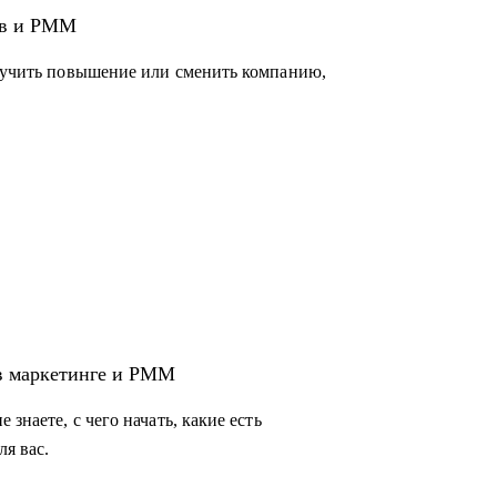
ов и PMM
очет развиваться дальше, сменить компанию,
олучить повышение или сменить компанию,
 не знает, с чего начать и как двигаться к
я получения консультаций по разного рода
tal-маркетинг и PMM, но не знает, какие
торону двигаться.
 в маркетинге и PMM
знаете, с чего начать, какие есть
ля вас.