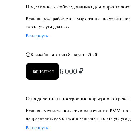
Кому могу помочь:
Подготовка к собеседованию для маркетолог
• Новичкам в маркетинге, кто уже попал в сферу и х
получить новый грейд.
Если вы уже работаете в маркетинге, но хотите п
• Специалистам в IT, кто хочет прийти в маркетинг, но
то эта услуга для вас.
мечте.
Развернуть
• Middle/senior специалистам в маркетинге и PMM дл
кейсам, по выстраиваю карьерного.
• Всем, кто точно понимает, что хочет попасть в Digi
Ближайшая запись
8 августа 2026
бывают направления, с чего можно начать, в какую с
6 000
₽
Записаться
Определение и построение карьерного трека
Если вы мечтаете попасть в маркетинг и PMM, но не 
направления, как описать ваш опыт, то эта услуга д
Развернуть