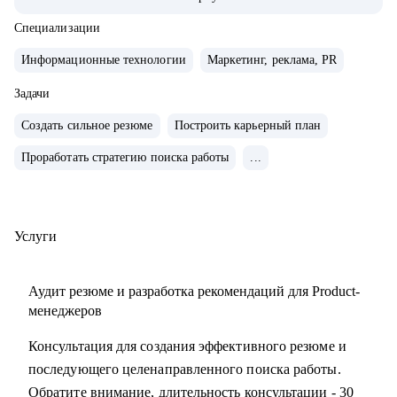
• Управляла портфелем из 30 продуктов.
• Помогаю стартапам.
Специализации
Информационные технологии
Маркетинг, реклама, PR
С чем помогу:
• Проверить ваши скиллы и разработать план роста.
Задачи
• Подготовить к собеседованиям, тестовым и самой работе.
Создать сильное резюме
Построить карьерный план
• Найти ваши точки роста и оптимальное применение
Проработать стратегию поиска работы
...
ваших текущих скиллов.
• Построить или доработать стратегию продукта.
• Понять, что делать дальше, если появилась идея продукта
• Найти зону кратного роста для вашего продукта, помочь
Услуги
посчитать рынок.
• Определить слабые места и минимизировать риски
Аудит резюме и разработка рекомендаций для Product-
вашего продукта и бизнеса
менеджеров
Консультация для создания эффективного резюме и
Кому могу помочь:
последующего целенаправленного поиска работы.
• Начинающим карьеру продакта.
Обратите внимание, длительность консультации - 30
• Профессионалам из смежных отраслей (маркетинг,