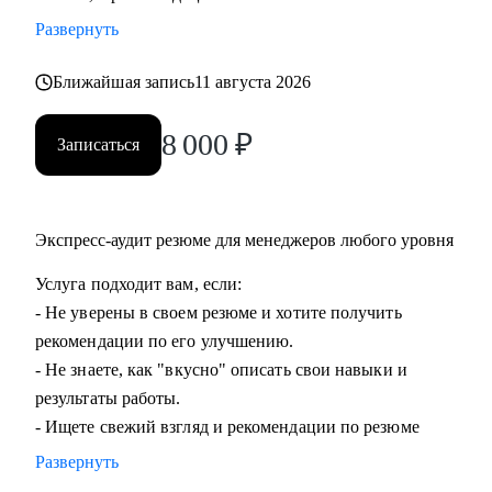
команды.
Развернуть
• Подготовиться к ревью или сложному разговору с
сотрудником/руководителем.
Ближайшая запись
11 августа 2026
8 000
₽
Кому могу помочь:
Записаться
• Специалистам всех уровней в области, операций,
категорийного менеджмента, Bizdev-менеджеров, продаж.
• Новичкам, кто только начинает свой путь и хочет
Экспресс-аудит резюме для менеджеров любого уровня
определиться с дальнейшими шагами.
• Тем, кто только стал руководителем: как работать с
Услуга подходит вам, если:
командой, выстраивать эффективные процессы,
- Не уверены в своем резюме и хотите получить
мотивировать, как работать с заказчиками и
рекомендации по его улучшению.
руководителями.
- Не знаете, как "вкусно" описать свои навыки и
• Опытным руководителям, кто испытывает сложности в
результаты работы.
работе с командой или не понимает как дальше расти.
- Ищете свежий взгляд и рекомендации по резюме
Развернуть