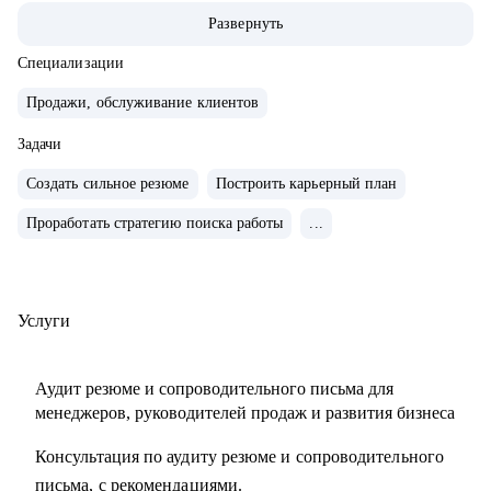
• Опыт руководства больших команд 100+ человек.
Развернуть
• Выстраивание направлений с нуля, регламенты, KPI,
мотивация.
Специализации
• Аудит и изменение действующих коммерческих
Продажи, обслуживание клиентов
процессов.
• Спикер-эксперт в Phoenix Education — бюро
Задачи
образовательных проектов.
Создать сильное резюме
Построить карьерный план
• Психологическое дополнительное образование.
Проработать стратегию поиска работы
...
С чем помогу:
• Создать резюме, привлекающее внимание и
сопроводительное письмо.
Услуги
• Как попасть в ТОП-компанию.
• Подготовиться к интервью.
Аудит резюме и сопроводительного письма для
• Определиться с карьерной целью.
менеджеров, руководителей продаж и развития бизнеса
• Разработать индивидуальный план развития с любого
Консультация по аудиту резюме и сопроводительного
уровня до руководителя подразделения.
письма, с рекомендациями.
• Разработать план работы по управлению и мотивацией