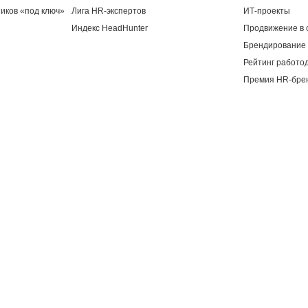
иков «под ключ»
Лига HR-экспертов
ИТ-проекты
Индекс HeadHunter
Продвижение в 
Брендирование 
Рейтинг работо
Премия HR-бре