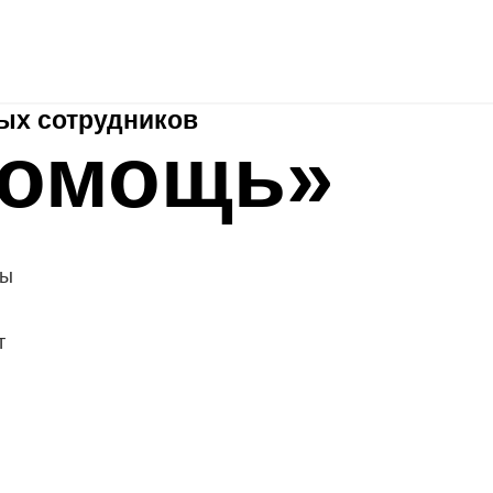
HRspace - подбор сотрудников «под ключ»
Рекламные 
Аутплейсме нт
ых сотрудников
помощь»
ты
т