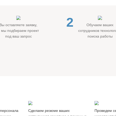
2
Вы оставляете заявку,
Обучаем ваших
а мы подбираем проект
сотрудников техноло
под ваш запрос
поиска работы
Продвижение
Вебина
резюме
и мастер
 персонала
Cделаем резюме ваших
Проведем с