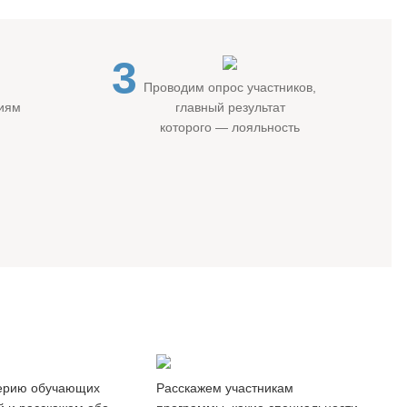
3
Проводим опрос участников,
гиям
главный результат
которого — лояльность
ры
Обзор
-классы
рынка труда
ерию обучающих
Расскажем участникам