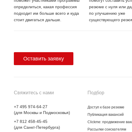
поможет участниками программы
помогут составить ус
определиться, какая профессия
резюме с нуля или да
подходит им больше всего и куда
по улучшению уже
стоит двигаться дальше.
существующего резю
Оставить заявку
Свяжитесь с нами
Подбор
+7 495 974-64-27
Доступ к базе резюме
(для Москвы и Подмосковья)
Публикация вакансий
+7 812 458-45-45
Clickme: продвижение вак
(для Санкт-Петербурга)
Рассылки соискателям