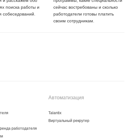
 и расскажем обо
программы, какие специальности
тях поиска работы и
сейчас востребованы и сколько
 собеседований.
работодатели готовы платить
своим сотрудникам.
Автоматизация
ателя
Talantix
Виртуальный рекрутер
ренда работодателя
ии