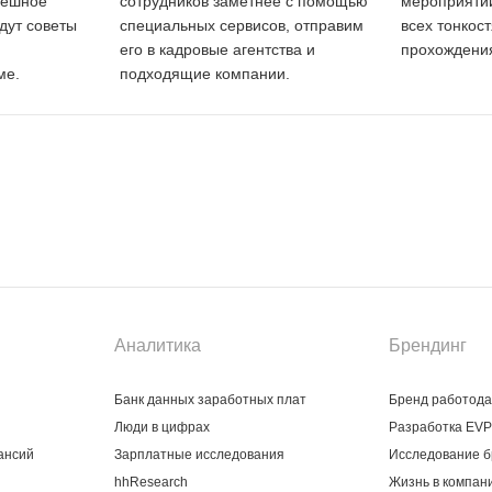
пешное
сотрудников заметнее с помощью
мероприятий
дут советы
специальных сервисов, отправим
всех тонкос
его в кадровые агентства и
прохождения
ме.
подходящие компании.
Аналитика
Брендинг
Банк данных заработных плат
Бренд работод
Люди в цифрах
Разработка EVP
ансий
Зарплатные исследования
Исследование б
hhResearch
Жизнь в компан