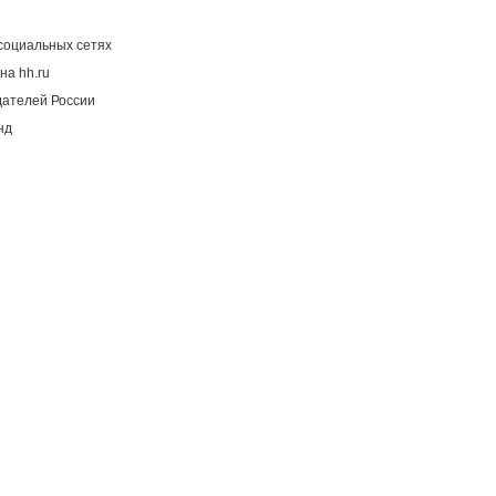
социальных сетях
на hh.ru
дателей России
нд