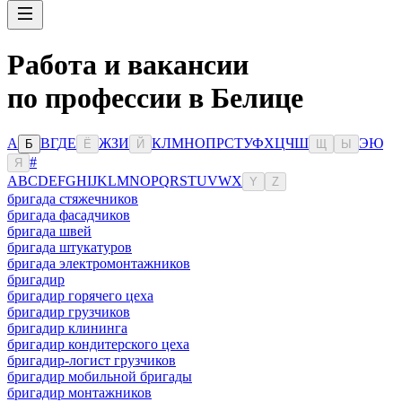
Работа и вакансии
по профессии в Белице
А
В
Г
Д
Е
Ж
З
И
К
Л
М
Н
О
П
Р
С
Т
У
Ф
Х
Ц
Ч
Ш
Э
Ю
Б
Ё
Й
Щ
Ы
#
Я
A
B
C
D
E
F
G
H
I
J
K
L
M
N
O
P
Q
R
S
T
U
V
W
X
Y
Z
бригада стяжечников
бригада фасадчиков
бригада швей
бригада штукатуров
бригада электромонтажников
бригадир
бригадир горячего цеха
бригадир грузчиков
бригадир клининга
бригадир кондитерского цеха
бригадир-логист грузчиков
бригадир мобильной бригады
бригадир монтажников