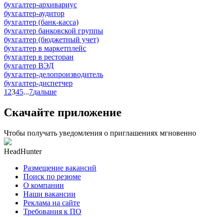
бухгалтер-архивариус
бухгалтер-аудитор
бухгалтер (банк-касса)
бухгалтер банковской группы
бухгалтер (бюджетный учет)
бухгалтер в маркетплейс
бухгалтер в ресторан
бухгалтер ВЭД
бухгалтер-делопроизводитель
бухгалтер-диспетчер
1
2
3
4
5
...
7
дальше
Скачайте приложение
Чтобы получать уведомления о приглашениях мгновенно
HeadHunter
Размещение вакансий
Поиск по резюме
О компании
Наши вакансии
Реклама на сайте
Требования к ПО