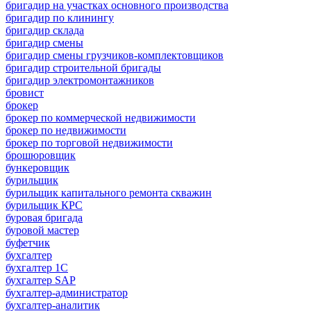
бригадир на участках основного производства
бригадир по клинингу
бригадир склада
бригадир смены
бригадир смены грузчиков-комплектовщиков
бригадир строительной бригады
бригадир электромонтажников
бровист
брокер
брокер по коммерческой недвижимости
брокер по недвижимости
брокер по торговой недвижимости
брошюровщик
бункеровщик
бурильщик
бурильщик капитального ремонта скважин
бурильщик КРС
буровая бригада
буровой мастер
буфетчик
бухгалтер
бухгалтер 1C
бухгалтер SAP
бухгалтер-администратор
бухгалтер-аналитик