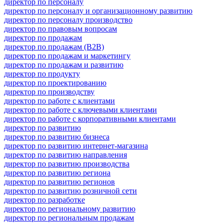
директор по персоналу
директор по персоналу и организационному развитию
директор по персоналу производство
директор по правовым вопросам
директор по продажам
директор по продажам (B2B)
директор по продажам и маркетингу
директор по продажам и развитию
директор по продукту
директор по проектированию
директор по производству
директор по работе с клиентами
директор по работе с ключевыми клиентами
директор по работе с корпоративными клиентами
директор по развитию
директор по развитию бизнеса
директор по развитию интернет-магазина
директор по развитию направления
директор по развитию производства
директор по развитию региона
директор по развитию регионов
директор по развитию розничной сети
директор по разработке
директор по региональному развитию
директор по региональным продажам