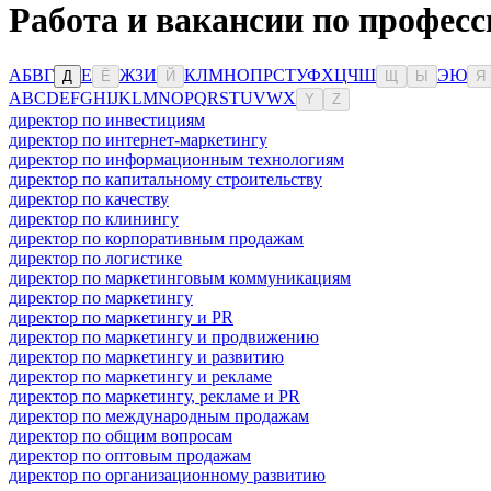
Работа и вакансии по професс
А
Б
В
Г
Е
Ж
З
И
К
Л
М
Н
О
П
Р
С
Т
У
Ф
Х
Ц
Ч
Ш
Э
Ю
Д
Ё
Й
Щ
Ы
Я
A
B
C
D
E
F
G
H
I
J
K
L
M
N
O
P
Q
R
S
T
U
V
W
X
Y
Z
директор по инвестициям
директор по интернет-маркетингу
директор по информационным технологиям
директор по капитальному строительству
директор по качеству
директор по клинингу
директор по корпоративным продажам
директор по логистике
директор по маркетинговым коммуникациям
директор по маркетингу
директор по маркетингу и PR
директор по маркетингу и продвижению
директор по маркетингу и развитию
директор по маркетингу и рекламе
директор по маркетингу, рекламе и PR
директор по международным продажам
директор по общим вопросам
директор по оптовым продажам
директор по организационному развитию