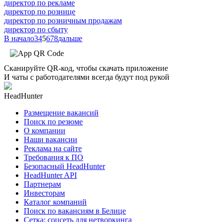
директор по рекламе
директор по рознице
директор по розничным продажам
директор по сбыту
В начало
3
4
5
6
7
8
дальше
Сканируйте QR-код, чтобы скачать приложение
И чаты с работодателями всегда будут под рукой
HeadHunter
Размещение вакансий
Поиск по резюме
О компании
Наши вакансии
Реклама на сайте
Требования к ПО
Безопасный HeadHunter
HeadHunter API
Партнерам
Инвесторам
Каталог компаний
Поиск по вакансиям в Белице
Сетка: соцсеть для нетворкинга