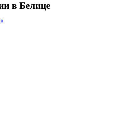
ии в Белице
#