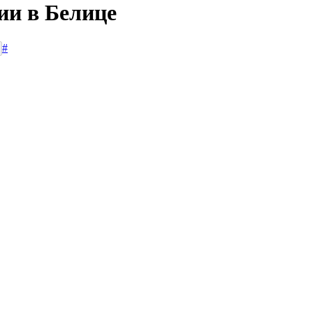
ии в Белице
#