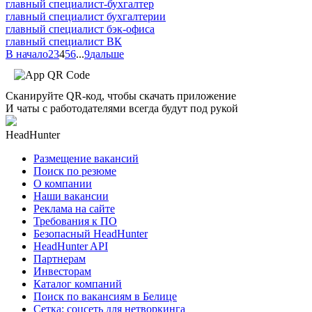
главный специалист-бухгалтер
главный специалист бухгалтерии
главный специалист бэк-офиса
главный специалист ВК
В начало
2
3
4
5
6
...
9
дальше
Сканируйте QR-код, чтобы скачать приложение
И чаты с работодателями всегда будут под рукой
HeadHunter
Размещение вакансий
Поиск по резюме
О компании
Наши вакансии
Реклама на сайте
Требования к ПО
Безопасный HeadHunter
HeadHunter API
Партнерам
Инвесторам
Каталог компаний
Поиск по вакансиям в Белице
Сетка: соцсеть для нетворкинга