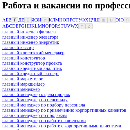
Работа и вакансии по професс
А
Б
В
Д
Е
Ж
З
И
К
Л
М
Н
О
П
Р
С
Т
У
Ф
Х
Ц
Ч
Ш
Э
Ю
Г
Ё
Й
Щ
Ы
Я
A
B
C
D
E
F
G
H
I
J
K
L
M
N
O
P
Q
R
S
T
U
V
W
X
Y
Z
главный инженер филиала
главный инженер элеватора
главный инженер-энергетик
главный кассир
главный клиентский менеджер
главный конструктор
главный конструктор проекта
главный кредитный аналитик
главный кредитный эксперт
главный маркетолог
главный маркшейдер
главный менеджер
главный менеджер отдела продаж
главный менеджер по персоналу
главный менеджер по подбору персонала
главный менеджер по привлечению корпоративных клиентов
главный менеджер по продажам
главный менеджер по работе с клиентами
главный менеджер по работе с корпоративными клиентами