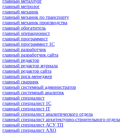
главный металлург
главный метролог
главный механик
главный механик по транспорту
главный механик производства
главный обогатитель
главный операционист
главный программист
главный программист 1С
главный разработчик
главный разработчик сайта
главный редактор
главный редактор журнала
главный редактор сайта
главный риск-менеджер
главный сварщик
главный системный администратор
главный системный аналитик
главный специалист
главный специалист 1С
главный специалист IT
главный специалист аналитического отдела
главный специалист архитектурно-строительного отдела
главный специалист АСУ ТП
главный специалист АХО