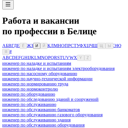
Работа и вакансии
по профессии в Белице
А
Б
В
Г
Д
Е
Ж
З
К
Л
М
Н
О
П
Р
С
Т
У
Ф
Х
Ц
Ч
Ш
Э
Ю
Ё
И
Й
Щ
Ы
#
Я
A
B
C
D
E
F
G
H
I
J
K
L
M
N
O
P
Q
R
S
T
U
V
W
X
Y
Z
инженер по наладке и испытаниям
инженер по наладке и испытаниям электрооборудования
инженер по насосному оборудованию
инженер по научно-технической информации
инженер по нормированию труда
инженер по нормоконтролю
инженер по оборудованию
инженер по обследованию зданий и сооружений
инженер по обслуживанию
инженер по обслуживанию банкоматов
инженер по обслуживанию газового оборудования
инженер по обслуживанию здания
инженер по обслуживанию оборудования