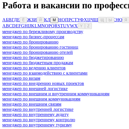
Работа и вакансии по професс
А
Б
В
Г
Д
Е
Ж
З
И
К
Л
Н
О
П
Р
С
Т
У
Ф
Х
Ц
Ч
Ш
Э
Ю
Ё
Й
М
Щ
Ы
Я
A
B
C
D
E
F
G
H
I
J
K
L
M
N
O
P
Q
R
S
T
U
V
W
X
Y
Z
менеджер по бережливому производству
менеджер по бизнес-процессам
менеджер по бронированию
менеджер по бронированию гостиниц
менеджер по бронированию отелей
менеджер по бюджетированию
менеджер по бюджетным продажам
менеджер по ведению клиентов
менеджер по взаимодействию с клиентами
менеджер по визам
менеджер по внедрению новых проектов
менеджер по внешней логистике
менеджер по внешним и внутренним коммуникациям
менеджер по внешним коммуникациям
менеджер по внешним связям
менеджер по внутренней логистике
менеджер по внутреннему аудиту
менеджер по внутреннему контролю
менеджер по внутреннему туризму