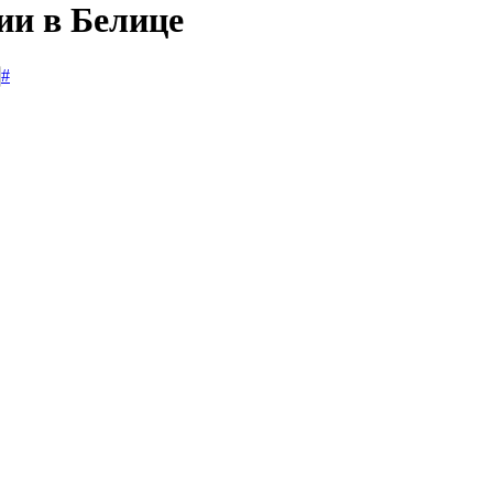
ии в Белице
#