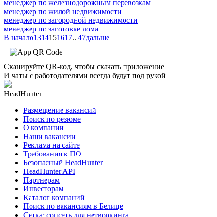
менеджер по железнодорожным перевозкам
менеджер по жилой недвижимости
менеджер по загородной недвижимости
менеджер по заготовке лома
В начало
13
14
15
16
17
...
47
дальше
Сканируйте QR-код, чтобы скачать приложение
И чаты с работодателями всегда будут под рукой
HeadHunter
Размещение вакансий
Поиск по резюме
О компании
Наши вакансии
Реклама на сайте
Требования к ПО
Безопасный HeadHunter
HeadHunter API
Партнерам
Инвесторам
Каталог компаний
Поиск по вакансиям в Белице
Сетка: соцсеть для нетворкинга