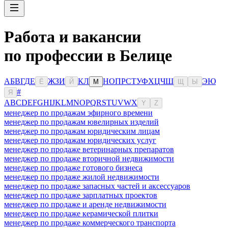
Работа и вакансии
по профессии в Белице
А
Б
В
Г
Д
Е
Ж
З
И
К
Л
Н
О
П
Р
С
Т
У
Ф
Х
Ц
Ч
Ш
Э
Ю
Ё
Й
М
Щ
Ы
#
Я
A
B
C
D
E
F
G
H
I
J
K
L
M
N
O
P
Q
R
S
T
U
V
W
X
Y
Z
менеджер по продажам эфирного времени
менеджер по продажам ювелирных изделий
менеджер по продажам юридическим лицам
менеджер по продажам юридических услуг
менеджер по продаже ветеринарных препаратов
менеджер по продаже вторичной недвижимости
менеджер по продаже готового бизнеса
менеджер по продаже жилой недвижимости
менеджер по продаже запасных частей и аксессуаров
менеджер по продаже зарплатных проектов
менеджер по продаже и аренде недвижимости
менеджер по продаже керамической плитки
менеджер по продаже коммерческого транспорта