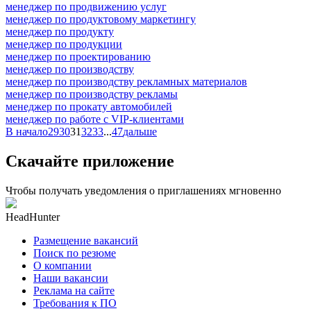
менеджер по продвижению услуг
менеджер по продуктовому маркетингу
менеджер по продукту
менеджер по продукции
менеджер по проектированию
менеджер по производству
менеджер по производству рекламных материалов
менеджер по производству рекламы
менеджер по прокату автомобилей
менеджер по работе с VIP-клиентами
В начало
29
30
31
32
33
...
47
дальше
Скачайте приложение
Чтобы получать уведомления о приглашениях мгновенно
HeadHunter
Размещение вакансий
Поиск по резюме
О компании
Наши вакансии
Реклама на сайте
Требования к ПО