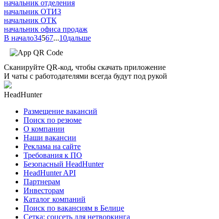
начальник отделения
начальник ОТИЗ
начальник ОТК
начальник офиса продаж
В начало
3
4
5
6
7
...
10
дальше
Сканируйте QR-код, чтобы скачать приложение
И чаты с работодателями всегда будут под рукой
HeadHunter
Размещение вакансий
Поиск по резюме
О компании
Наши вакансии
Реклама на сайте
Требования к ПО
Безопасный HeadHunter
HeadHunter API
Партнерам
Инвесторам
Каталог компаний
Поиск по вакансиям в Белице
Сетка: соцсеть для нетворкинга