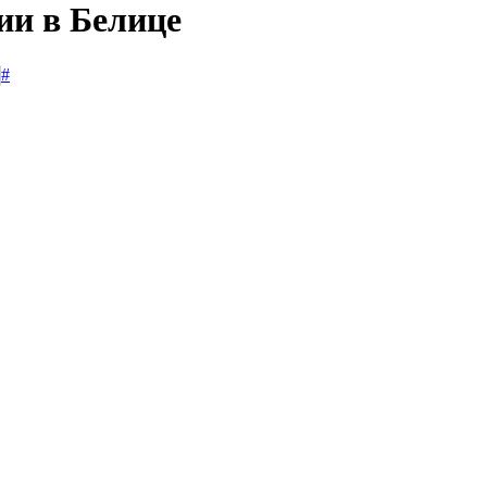
ии в Белице
#