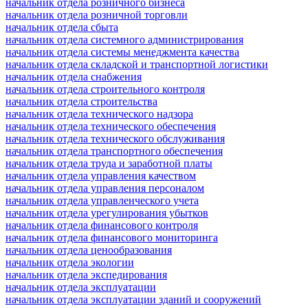
начальник отдела розничного бизнеса
начальник отдела розничной торговли
начальник отдела сбыта
начальник отдела системного администрирования
начальник отдела системы менеджмента качества
начальник отдела складской и транспортной логистики
начальник отдела снабжения
начальник отдела строительного контроля
начальник отдела строительства
начальник отдела технического надзора
начальник отдела технического обеспечения
начальник отдела технического обслуживания
начальник отдела транспортного обеспечения
начальник отдела труда и заработной платы
начальник отдела управления качеством
начальник отдела управления персоналом
начальник отдела управленческого учета
начальник отдела урегулирования убытков
начальник отдела финансового контроля
начальник отдела финансового мониторинга
начальник отдела ценообразования
начальник отдела экологии
начальник отдела экспедирования
начальник отдела эксплуатации
начальник отдела эксплуатации зданий и сооружений