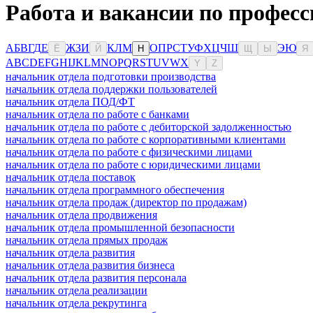
Работа и вакансии по професс
А
Б
В
Г
Д
Е
Ж
З
И
К
Л
М
О
П
Р
С
Т
У
Ф
Х
Ц
Ч
Ш
Э
Ю
Ё
Й
Н
Щ
Ы
Я
A
B
C
D
E
F
G
H
I
J
K
L
M
N
O
P
Q
R
S
T
U
V
W
X
Y
Z
начальник отдела подготовки производства
начальник отдела поддержки пользователей
начальник отдела ПОД/ФТ
начальник отдела по работе с банками
начальник отдела по работе с дебиторской задолженностью
начальник отдела по работе с корпоративными клиентами
начальник отдела по работе с физическими лицами
начальник отдела по работе с юридическими лицами
начальник отдела поставок
начальник отдела программного обеспечения
начальник отдела продаж (директор по продажам)
начальник отдела продвижения
начальник отдела промышленной безопасности
начальник отдела прямых продаж
начальник отдела развития
начальник отдела развития бизнеса
начальник отдела развития персонала
начальник отдела реализации
начальник отдела рекрутинга